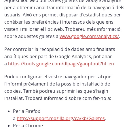
Aquest lloc web utilitza les galetes de Google Analytics
per a obtenir i analitzar informació de la navegació dels
usuaris. Això ens permet disposar d’estadístiques per
conèixer les preferències i interessos dels que ens
visiten i millorar el lloc web. Trobareu més informació
sobre aquestes galetes a
www.google.com/analytics/
.
Per controlar la recopilació de dades amb finalitats
analítiques per part de Google Analytics, pot anar
a
https://tools.google.com/dlpage/gaoptout?hl=en
Podeu configurar el vostre navegador per tal que
l’informi prèviament de la possible instal·lació de
cookies. També podreu suprimir les que s’hagin
instal·lat. Trobarà informació sobre com fer-ho a:
Per a Firefox
a
http://support.mozilla.org/ca/kb/Galetes
.
Per a Chrome