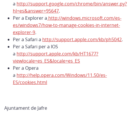
a
http://support.google.com/chrome/bin/answer.py?
hl=es&answer=95647
.
Per a Explorer a
http://windows.microsoft.com/es-
es/windows7/how-to-manage-cookies-in-internet-
explorer-9
.
Per a Safari a
http://support.apple.com/kb/ph5042
.
Per a Safari per a IOS
a
http://support.apple.com/kb/HT1677?
viewlocale=es_ES&locale=es_ES
Per a Opera
a
http://help.opera.com/Windows/11.50/es-
ES/cookies.html
Ajuntament de Jafre