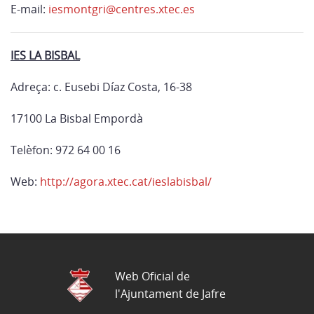
E-mail:
iesmontgri@centres.xtec.es
IES LA BISBAL
Adreça:
c. Eusebi Díaz Costa, 16-38
17100
La Bisbal Empordà
Telèfon: 972 64 00 16
Web:
http://agora.xtec.cat/ieslabisbal/
Web Oficial de
l'Ajuntament de Jafre