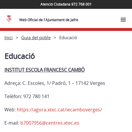
Atenció Ciutadana 972 768 001
Web Oficial de l'Ajuntament de Jafre
Inici
Guia del poble
Educació
Educació
INSTITUT ESCOLA FRANCESC CAMBÓ
Adreça: C. Escoles, 1/ Padró, 1 – 17142 Verges
Telèfon: 972 780 141
Web:
https://agora.xtec.cat/iecamboverges/
E-mail:
b7007956@centres.xtec.es