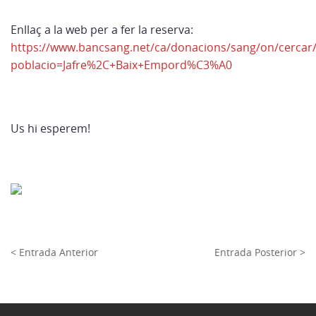
Enllaç a la web per a fer la reserva:
https://www.bancsang.net/ca/donacions/sang/on/cercar/
poblacio=Jafre%2C+Baix+Empord%C3%A0
Us hi esperem!
< Entrada Anterior
Entrada Posterior >