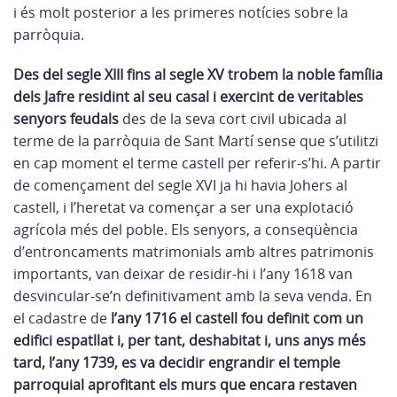
i és molt posterior a les primeres notícies sobre la
parròquia.
Des del segle XIII fins al segle XV trobem la noble família
dels Jafre residint al seu casal i exercint de veritables
senyors feudals
des de la seva cort civil ubicada al
terme de la parròquia de Sant Martí sense que s’utilitzi
en cap moment el terme castell per referir-s’hi. A partir
de començament del segle XVI ja hi havia Johers al
castell, i l’heretat va començar a ser una explotació
agrícola més del poble. Els senyors, a conseqüència
d’entroncaments matrimonials amb altres patrimonis
importants, van deixar de residir-hi i l’any 1618 van
desvincular-se’n definitivament amb la seva venda. En
el cadastre de
l’any 1716 el castell fou definit com un
edifici espatllat i, per tant, deshabitat i, uns anys més
tard, l’any 1739, es va decidir engrandir el temple
parroquial aprofitant els murs que encara restaven