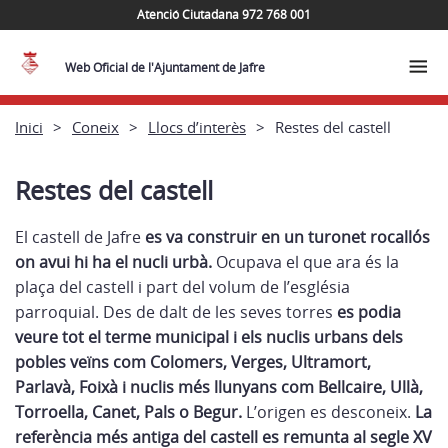
Atenció Ciutadana 972 768 001
Web Oficial de l'Ajuntament de Jafre
Inici
Coneix
Llocs d’interès
Restes del castell
Restes del castell
El castell de Jafre
es va construir en un turonet rocallós
on avui hi ha el nucli urbà.
Ocupava el que ara és la
plaça del castell i part del volum de l’església
parroquial. Des de dalt de les seves torres
es podia
veure tot el terme municipal i els nuclis urbans dels
pobles veïns com Colomers, Verges, Ultramort,
Parlavà, Foixà i nuclis més llunyans com Bellcaire, Ullà,
Torroella, Canet, Pals o Begur.
L’origen es desconeix.
La
referència més antiga del castell es remunta al segle XV