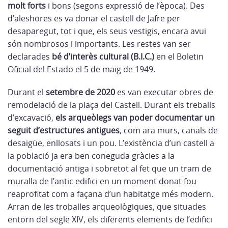
molt forts
i bons (segons expressió de l’època). Des
d’aleshores es va donar el castell de Jafre per
desaparegut, tot i que, els seus vestigis, encara avui
són nombrosos i importants. Les restes van ser
declarades
bé d’interès cultural (B.I.C.)
en el Boletin
Oficial del Estado el 5 de maig de 1949.
Durant el
setembre de 2020
es van executar obres de
remodelació de la plaça del Castell. Durant els treballs
d’excavació,
els arqueòlegs van poder documentar un
seguit d’estructures antigues
, com ara murs, canals de
desaigüe, enllosats i un pou. L’existència d’un castell a
la població ja era ben coneguda gràcies a la
documentació antiga i sobretot al fet que un tram de
muralla de l’antic edifici en un moment donat fou
reaprofitat com a façana d’un habitatge més modern.
Arran de les troballes arqueològiques, que situades
entorn del segle XIV, els diferents elements de l’edifici