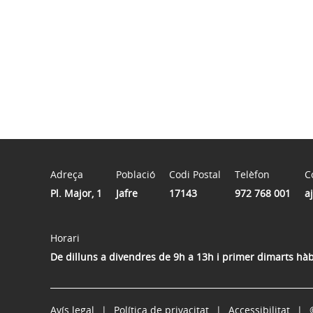
Adreça
Població
Codi Postal
Telèfon
C
Pl. Major, 1
Jafre
17143
972 768 001
a
Horari
De dilluns a divendres de 9h a 13h i primer dimarts hà
Avís legal
Política de privacitat
Accessibilitat