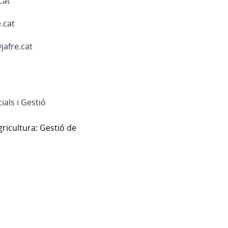
cat
.cat
afre.cat
ials i Gestió
gricultura: Gestió de