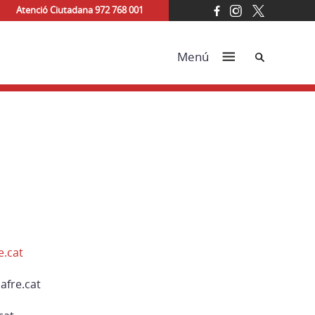
Atenció Ciutadana 972 768 001
Cerca
Menú
e.cat
afre.cat