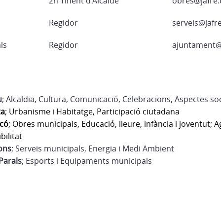
2n Tinent d’Alcalde
obres@jafre.
Regidor
serveis@jafre
ls
Regidor
ajuntament@j
u
; Alcaldia, Cultura, Comunicació, Celebracions, Aspectes soc
ta
; Urbanisme i Habitatge, Participació ciutadana
rcó
; Obres municipals, Educació, lleure, infància i joventut; A
bilitat
ons
; Serveis municipals, Energia i Medi Ambient
Parals
; Esports i Equipaments municipals