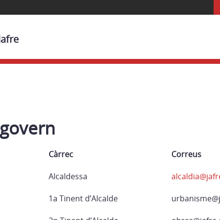
Jafre
 govern
Càrrec
Correus
Alcaldessa
alcaldia@jafr
1a Tinent d’Alcalde
urbanisme@j