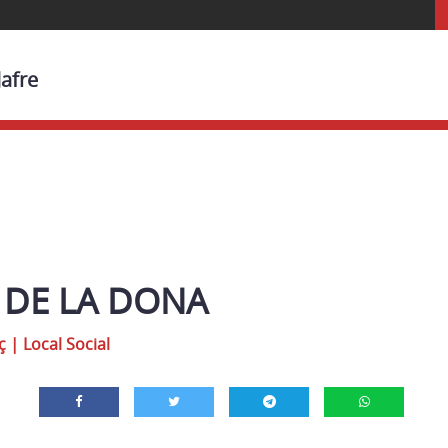
Jafre
A DE LA DONA
ç
|
Local Social