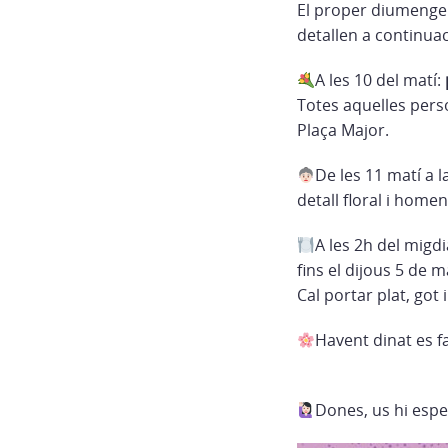
El proper diumenge d
detallen a continua
A les 10 del matí:
Totes aquelles perso
Plaça Major.
De les 11 matí a l
detall floral i homen
A les 2h del migd
fins el dijous 5 de m
Cal portar plat, got 
Havent dinat es 
Dones, us hi esp