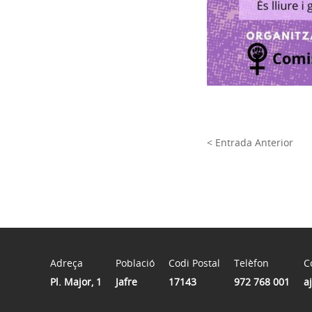
< Entrada Anterior
Adreça
Població
Codi Postal
Telèfon
C
Pl. Major, 1
Jafre
17143
972 768 001
a