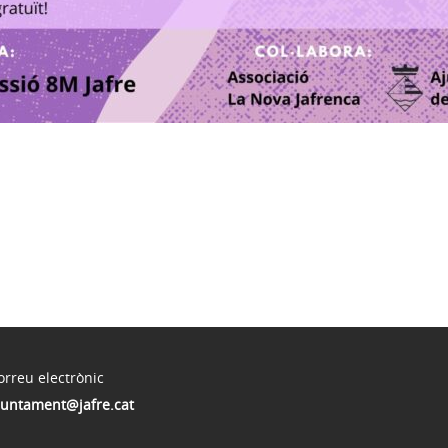
orreu electrònic
juntament@jafre.cat