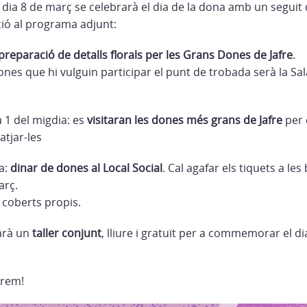
ia 8 de març se celebrarà el dia de la dona amb un seguit d
ció al programa adjunt:
preparació de detalls florals per les Grans Dones de Jafre
.
nes que hi vulguin participar el punt de trobada serà la Sala
a 1 del migdia: es
visitaran les dones més grans de Jafre
per 
atjar-les
ia:
dinar de dones al Local Social
. Cal agafar els tiquets a les
arç.
i coberts propis.
farà un
taller conjunt
, lliure i gratuït per a commemorar el di
erem!